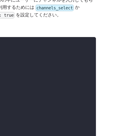
利用するためには
か
channels_select
を設定してください。
: true