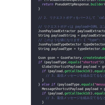
return
PseudoHttpResponse
.
builder
}
// 2. リクエストボディをパースして `cal
// リクエストボディは payload={URL 
JsonPayloadExtractor
 payloadExtract
String
 payloadString 
=
 payloadExtra
// このような値になります: { "type": "shor
JsonPayloadTypeDetector
 typeDetecto
String
 payloadType 
=
 typeDetector
.
d
Gson
 gson 
=
GsonFactory
.
createSnake
if
(
payloadType
.
equals
(
"shortcut"
)
)
GlobalShortcutPayload
 payload 
=
 g
if
(
payload
.
getCallbackId
(
)
.
equal
// 3. 返信メッセージを組み立てる
}
}
else
if
(
payloadType
.
equals
(
"mess
MessageShortcutPayload
 payload 
=
 
if
(
payload
.
getCallbackId
(
)
.
equal
// 3. 返信メッセージを組み立てる
}