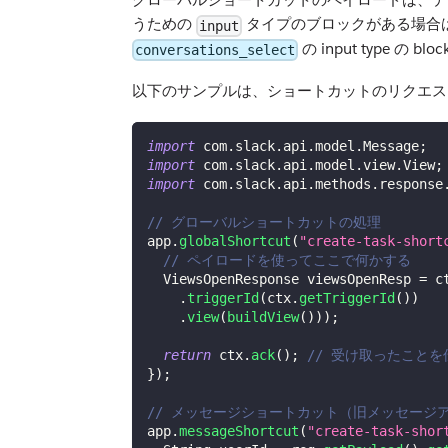
うための
タイプのブロックがある場合
input
の input type の 
conversations_select
以下のサンプルは、ショートカットのリクエスト
import
com
.
slack
.
api
.
model
.
Message
;
import
com
.
slack
.
api
.
model
.
view
.
View
;
import
com
.
slack
.
api
.
methods
.
response
// グローバルショートカットの処理
app
.
globalShortcut
(
"create-task-short
// ペイロードを使ってここで何かする
ViewsOpenResponse
 viewsOpenResp 
=
 c
.
triggerId
(
ctx
.
getTriggerId
(
)
)
.
view
(
buildView
(
)
)
)
;
return
 ctx
.
ack
(
)
;
// 受け取ったことを伝え
}
)
;
// メッセージショートカット（旧メッセージ
app
.
messageShortcut
(
"create-task-shor