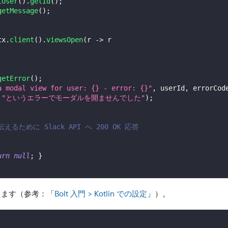
tUser
(
)
.
getId
(
)
;
getMessage
(
)
;
tx
.
client
(
)
.
viewsOpen
(
r 
->
 r
getError
(
)
;
a modal view for user: {} - error: {}"
,
 userId
,
 errorCod
"というエラーでモーダルを開ませんでした"
)
;
るために Slack API へ 200 OK 応答
urn
null
;
}
なります（参考：「
Bolt 入門 > Kotlin での設定
」）。