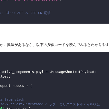
lack API へ 200 OK 応答
かに興味があるなら、以下の擬似コードを読んでみるとわかりや
ractive_components
.
payload
.
MessageShortcutPayload
;
ctory
;
equest
 request
)
{
ts-from-slack
 "X-Slack-Request-Timestamp" ヘッダーとリクエストボディを検証
alid
(
request
)
)
{