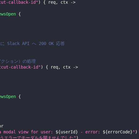
cut-callback-id"
)
{
 req
,
 ctx 
->
ewsOpen
{
lack API へ 200 OK 応答
アクション）の処理
tcut-callback-id"
)
{
 req
,
 ctx 
->
ewsOpen
{
or
a modal view for user: 
${
userId
}
 - error: 
${
errorCode
}
"
)
いうエラーでモーダルを開ませんでした"
)