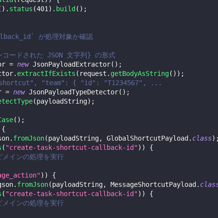
(
)
.
status
(
401
)
.
build
(
)
;
lback_id` が処理対象か確認
エンコードされた JSON 文字列} の形式
or 
=
new
JsonPayloadExtractor
(
)
;
ctor
.
extractIfExists
(
request
.
getBodyAsString
(
)
)
;
tcut", "team": { "id": "T1234567", ... 
r 
=
new
JsonPayloadTypeDetector
(
)
;
etectType
(
payloadString
)
;
Case
(
)
;
{
son
.
fromJson
(
payloadString
,
GlobalShortcutPayload
.
class
)
s
(
"create-task-shortcut-callback-id"
)
)
{
などメインの処理を実行
age_action"
)
)
{
gson
.
fromJson
(
payloadString
,
MessageShortcutPayload
.
clas
s
(
"create-task-shortcut-callback-id"
)
)
{
などメインの処理を実行