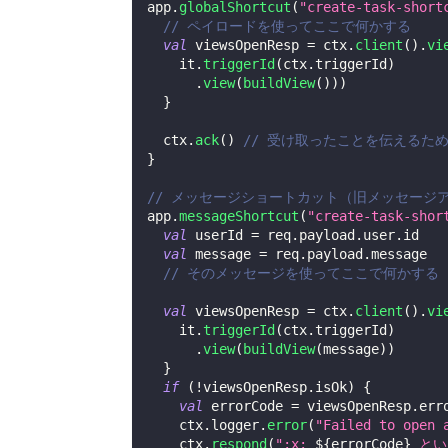
app
.
globalShortcut
(
"create-task-short
// ペイロードを使ってここで何かする
val
 viewsOpenResp 
=
 ctx
.
client
(
)
.
vi
    it
.
triggerId
(
ctx
.
triggerId
)
.
view
(
buildView
(
)
)
)
}
  ctx
.
ack
(
)
// 受け取ったことを伝えるために S
}
// メッセージショートカット（旧メッセージ
app
.
messageShortcut
(
"create-task-shor
val
 userId 
=
 req
.
payload
.
user
.
id
val
 message 
=
 req
.
payload
.
message
// そのメッセージを使ってここで何かする
val
 viewsOpenResp 
=
 ctx
.
client
(
)
.
vi
    it
.
triggerId
(
ctx
.
triggerId
)
.
view
(
buildView
(
message
)
)
}
if
(
!
viewsOpenResp
.
isOk
)
{
val
 errorCode 
=
 viewsOpenResp
.
err
    ctx
.
logger
.
error
(
"Failed to open 
    ctx
.
respond
(
":x: 
${
errorCode
}
 と