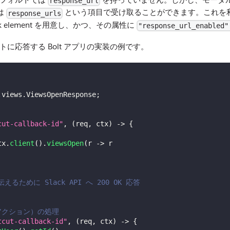
response_url
は
という項目で受け取ることができます。これを
response_urls
block element を用意し、かつ、その属性に
"response_url_enabled"
に応答する Bolt アプリの実装の例です。
.
views
.
ViewsOpenResponse
;
cut-callback-id"
,
(
req
,
 ctx
)
->
{
tx
.
client
(
)
.
viewsOpen
(
r 
->
 r
るために Slack API へ 200 OK 応答
アクション）の処理
tcut-callback-id"
,
(
req
,
 ctx
)
->
{