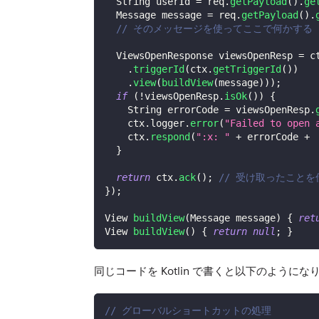
String
 userId 
=
 req
.
getPayload
(
)
.
ge
Message
 message 
=
 req
.
getPayload
(
)
.
// そのメッセージを使ってここで何かする
ViewsOpenResponse
 viewsOpenResp 
=
 c
.
triggerId
(
ctx
.
getTriggerId
(
)
)
.
view
(
buildView
(
message
)
)
)
;
if
(
!
viewsOpenResp
.
isOk
(
)
)
{
String
 errorCode 
=
 viewsOpenResp
.
    ctx
.
logger
.
error
(
"Failed to open 
    ctx
.
respond
(
":x: "
+
 errorCode 
+
}
return
 ctx
.
ack
(
)
;
// 受け取ったことを伝え
}
)
;
View
buildView
(
Message
 message
)
{
ret
View
buildView
(
)
{
return
null
;
}
同じコードを Kotlin で書くと以下のように
// グローバルショートカットの処理