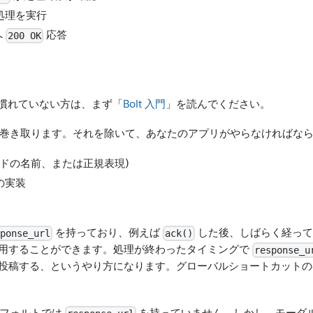
処理を実行
へ
応答
200 OK
発にまだ慣れていない方は、まず「
Bolt 入門
」を読んでください。
理の多くを巻き取ります。それを除いて、あなたのアプリがやらなければ
ンドの名前、または正規表現)
の実装
を持っており、例えば
した後、しばらく経って
ponse_url
ack()
まで使用することができます。処理が終わったタイミングで
response_u
投稿する、というやり方になります。グローバルショートカット
デフォルトでは
を持っていません。しかし、モーダ