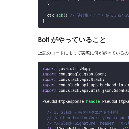
}
  ctx
.
ack
(
)
// 受け取ったことを伝えるために S
}
Bolt がやっていること
上記のコードによって実際に何が起きているの
import
java
.
util
.
Map
;
import
com
.
google
.
gson
.
Gson
;
import
com
.
slack
.
api
.
Slack
;
import
com
.
slack
.
api
.
app_backend
.
inte
import
com
.
slack
.
api
.
util
.
json
.
GsonFa
PseudoHttpResponse
handle
(
PseudoHttpR
// 1. Slack からのリクエストを検証
// /authentication/verifying-reques
// "X-Slack-Signature" header,
if
(
!
PseudoSlackRequestVerifier
.
isV