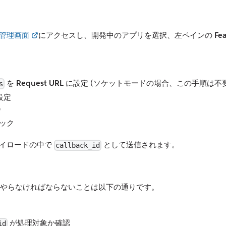
プリ管理画面
にアクセスし、開発中のアプリを選択、左ペインの
Fe
を
Request URL
に設定 (ソケットモードの場合、この手順は不
s
設定
D
ック
らのペイロードの中で
として送信されます。
callback_id
めにやらなければならないことは以下の通りです。
が処理対象か確認
id