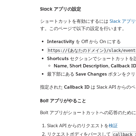
Slack アプリの設定
ショートカットを有効にするには
Slack ア
す。このページで以下の設定を行います。
Interactivity
を Off から On にする
https://{あなたのドメイン}/slack/event
Shortcuts
セクションでショートカットを
Name
,
Short Description
,
Callback I
最下部にある
Save Changes
ボタンをクリ
指定された
Callback ID
は Slack API か
Bolt アプリがやること
Bolt アプリがショートカットへの応答のた
Slack API からのリクエストを
検証
リクエストボディをパースして
callback_